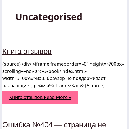
Uncategorised
Книга отзывов
{source}<div><iframe frameborder=»0″ height=»700px»
scrolling=»no» src=»/book/index.html»
width=»100%»>Ваш браузер не поддерживает
плавающие фреймы!</iframe></div>{/source}
Книга отзывов
Read More »
Ошибка №404 — страница не