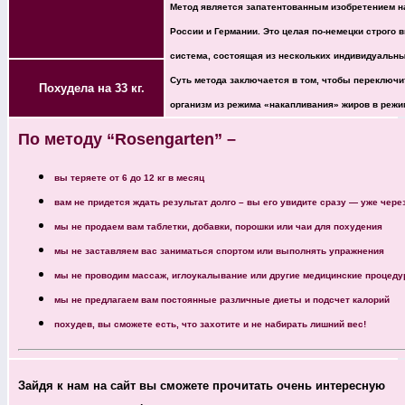
Метод является запатентованным изобретением н
России и Германии. Это целая по-немецки строго
система, состоящая из нескольких индивидуальны
Суть метода заключается в том, чтобы переключи
Похудела на 33 кг.
организм из режима «накапливания» жиров в режи
По методу “Rosengarten” –
вы теряете от 6 до 12 кг в месяц
вам не придется ждать результат долго – вы его увидите сразу — уже чер
мы не продаем вам таблетки, добавки, порошки или чаи для похудения
мы не заставляем вас заниматься спортом или выполнять упражнения
мы не проводим массаж, иглоукалывание или другие медицинские процед
мы не предлагаем вам постоянные различные диеты и подсчет калорий
похудев, вы сможете есть, что захотите и не набирать лишний вес!
Зайдя к нам на сайт вы сможете прочитать очень интересную