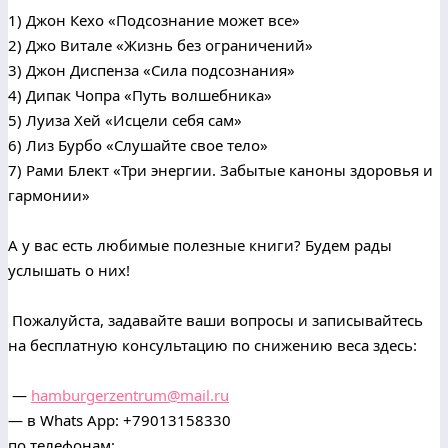
1) Джон Кехо «Подсознание может все»
2) Джо Витале «Жизнь без ограничений»
3) Джон Диспенза «Сила подсознания»
4) Дипак Чопра «Путь волшебника»
5) Луиза Хей «Исцели себя сам»
6) Лиз Бурбо «Слушайте свое тело»
7) Рами Блект «Три энергии. Забытые каноны здоровья и
гармонии»
⠀
А у вас есть любимые полезные книги? Будем рады
услышать о них!
⠀
Пожалуйста, задавайте ваши вопросы и записывайтесь
на бесплатную консультацию по снижению веса здесь:
—
hamburgerzentrum@mail.ru
— в Whats App:
+79013158330
по телефонам: